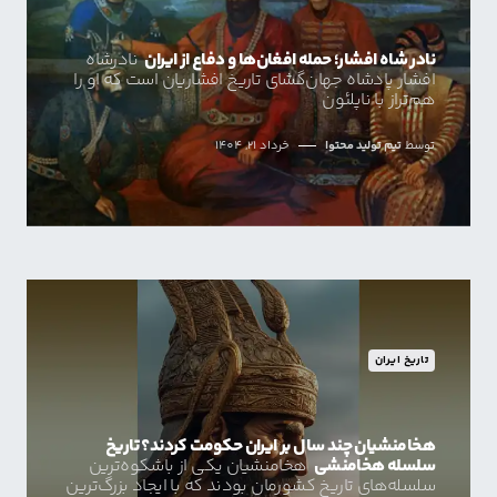
نادر شاه افشار؛ حمله افغان‌ها و دفاع از ایران
نادرشاه
افشار پادشاه جهان‌گشای تاریخ افشاریان است که او را
هم‌تراز با ناپلئون
توسط
تیم تولید محتوا
خرداد 21, 1404
تاریخ ایران
هخامنشیان چند سال بر ایران حکومت کردند؟ تاریخ
سلسله هخامنشی
هخامنشیان یکی از باشکوه‌ترین
سلسله‌های تاریخ کشورمان بودند که با ایجاد بزرگ‌ترین