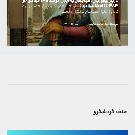
تاریخ تیموریان، مهاجمان به ایران در سده 14 میلادی (از
1383 تا 1501 میلادی)
تاریخ تیموریان، پر از خونریزی و
تجاوز علیه همسایگانشان است
توسط
تیم تولید محتوا
تیر 16, 1399
صنف گردشگری