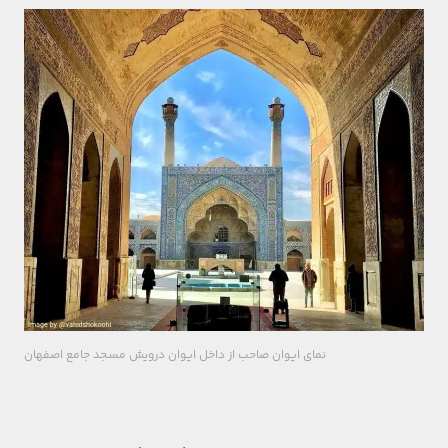
نمای ایوان صاحب از داخل ایوان درویش مسجد جامع اصفهان