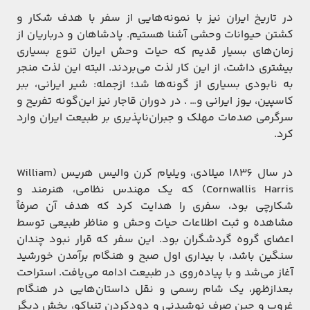
در تاریخ ایران نیز با نمونه‌هایی از سفر با هدف شکار و
کشتن حیوانات وحشی آشنا هستیم. پادشاهان و درباریان از
زمان‌های بسیار قدیم که حیات وحش ایران تنوع بسیاری
بیشتری داشت، از این کار لذت می‌بردند. البته این لذت منجر
به نابودی بسیاری از گونه‌ها شد؛ ازجمله: شیر ایرانی، ببر
کاسپین، یوز ایرانی و… . در دوران قاجار نیز این‌گونه تفریح و
سرگرمی صدمات مهلک و جبران‌ناپذیری بر طبیعت ایران وارد
کرد.
در سال 1836 میلادی، ویلیام کرن والیس هریس (William
Cornwallis Harris) که یک مهندس نظامی، هنرمند و
شکارچی بود، سفری را هدایت کرد که هدف آن صرفاً
مشاهده و ثبت اطلاعات حیات وحش و مناظر طبیعی توسط
اعضای گروه گردشگران بود. این سفر که قرار نبود چندان
سنگین باشد، با بیداری اول صبح و هنگام برآمدن خورشید
آغاز می‌شد و با پیاده‌روی در طبیعت ادامه می‌یافت. استراحت
بعدازظهر، یک شام رسمی و نقل داستان‌هایی در هنگام
غروب و حین صرف نوشیدنی و دودکردن تنباکو، بخش دیگر