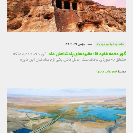
بهمن 29, 1403
جاهای دیدنی مهاباد
گور دخمه فقره قا؛ مقبره‌های پادشاهان ماد
گور دخمه فقره قا که
متعلق به دوره‌ی مادهاست، محل دفن یکی از پادشاهان این دوره
توسط
تیم تولید محتوا