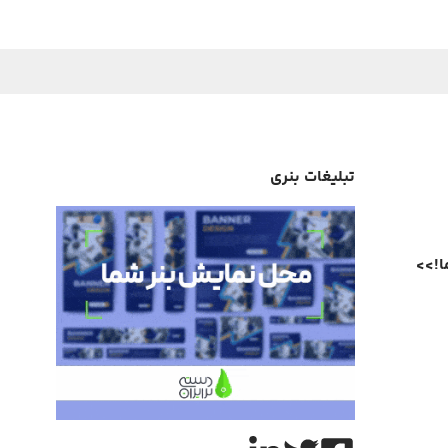
تبلیغات بنری
ا
!
>>