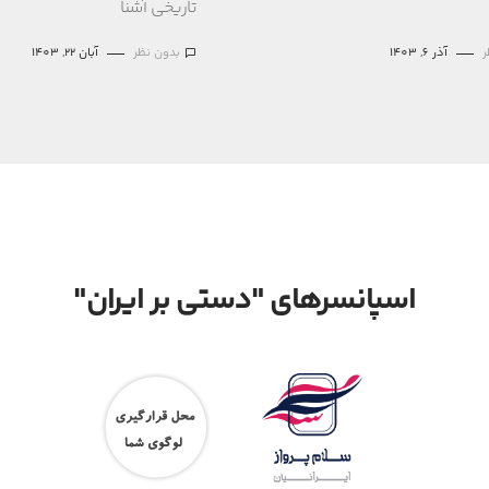
تاریخی آشنا
ر
آذر 6, 1403
بدون نظر
آبان 22, 1403
اسپانسرهای "دستی بر ایران"