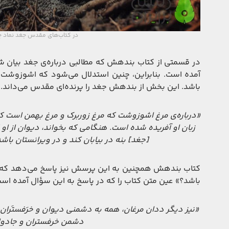
در کتاب‌های مقدس جغد نماد
در قسمتی از کتاب بندهش که مطالبی درباره‌ی جغد بیان شد
آمده است. بنابراین، چنین استدلال می‌شود که اشوزوشت ک
باشد. این بخش از بندهش جغد را پرنده‌ای مقدس می‌داند. م
«درباره‌ی مرغ اشوزوشت که مرغ زوربرک و مرغ بهمن است که
زبان او آفریده شده است. هنگامی که بخواند، دیوان از او گر
[جغد] بنه در بیابان کند و در ویرانستان باشد 
کتاب بندهش همچنین به این پرسش نیز پاسخ می‌دهد که «
باشد؟» عین متن کتاب را که در پاسخ به این سؤال آمده است،
«نیز دیگر ددان مرغان، همه به دشمنی دیوان و خرَفستَران آ
دشمن خرفستران و جادوان