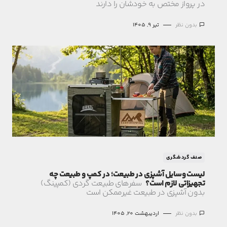
در پرواز مختص به خودشان را دارند
بدون نظر
تیر 9, 1405
صنف گردشگری
لیست وسایل آشپزی در طبیعت؛ در کمپ و طبیعت‌ چه
تجهیزاتی لازم است؟
سفرهای طبیعت گردی (کمپینگ)
بدون آشپزی در طبیعت غیرممکن است
بدون نظر
اردیبهشت 20, 1405