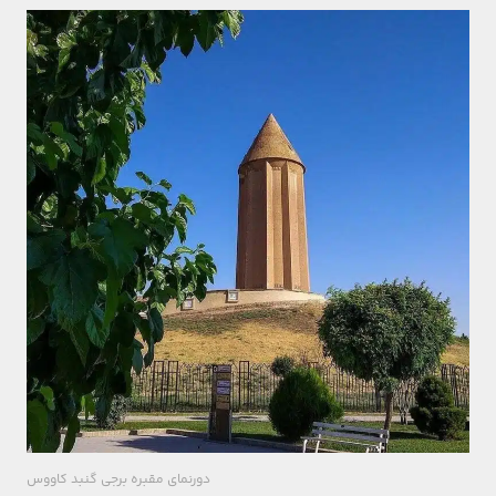
دورنمای مقبره برجی گنبد کاووس