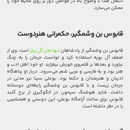
انتقال صدا با وضوح بالا در فواصل دور بر روی محیط خود را
ممکن می‌سازد.
قابوس بن وشمگیر، حکمرانی هنردوست
قابوس بن وشمگیر از پادشاهان
دودمان آل زیار
است. وی از
ضعف آل بویه استفاده کرد و توانست جرجان را به چنگ
بیاورد و بعدها بر قلمروی خویش بیفزاید. او خود اهل ادب و
هنر بود و به فارسی و عربی شعر می‌سرود. دربار او پناهگاه
ادیبان و هنرمندان و حکما بود. بوعلی سینا نیز مدتی در
جرجان زیست و با قابوس بن وشمگیر رابطه‌ای دوستانه
داشت. شاید هوشنگ سیحون در الگوگیری از برج گنبد
قابوس برای ساخت آرامگاه بوعلی، این دوستی و همنشینی
را در نظر داشته است.