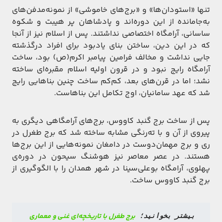
تنها «استودان‌ها» و «برج‌های خاموشی» از نمونه‌مدفن‌های
به‌جا‌مانده از این دوره‌اند و پادشاهان پر هیبت و شکوه
ساسانی، آرامگاه اختصاصی نداشتند. پس از اسلام نیز از آنجا
که در این دین، ساختن بنای یادبود برای افراد درگذشته
جایی نداشت و مخالف فرامین پیامبر اکرم(ص) بود، ساخت
آرامگاه رایج نبود و در قرون اولیه اسلام مقبره‌ای ساخته
نشد؛ اما در قرن‌های بعد، کم‌کم ساخت چنین بناهایی رایج
شد که عهد سامانیان، اوج تکامل این بناهاست.
پس از ساخت برج گنبد کاووس، برج‌های آرامگاهی دیگری به
پیروی از آن و با ته‌رنگی مشابه ساخته شد که برج طغرل در
ری و برج مهمان‌دوست در دامغان نمونه‌هایی از این برج‌ها
هستند. در عصر معاصر نیز هوشنگ سیحون در دوره‌ی
پهلوی، آرامگاه بوعلی‌سینا در شهر همدان را با الگوگیری از
برج گنبد کاووس ساخت.
برج طغرل با تاریخچه‌ای غنی و معماری 
بیشتر بخوانید؛ 