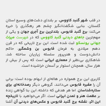
در قلب
شهر گنبد کاووس
، بر بلندای دشت‌های وسیع استان
گلستان، بنایی شگفت‌انگیز چشم هر رهگذری را خیره
می‌کند؛
برج گنبد قابوس
،
بلندترین برج آجری جهان
و یکی از
مهم‌ترین
جاهای دیدنی گنبد کاووس
که در
فهرست
میراث
جهانی یونسکو
ثبت شده است. این برج تاریخی که در قرن
دهم میلادی به فرمان
قابوس بن وشمگیر
، حاکم
دانش‌دوست و هنرپرور سلسله زیاریان ساخته شد،
شاهکاری بی‌نظیر از
معماری ایرانی
است که پس از بیش از
هزار سال، همچنان استوار بر آسمان خراشیده است.
کاربری این برج همواره در هاله‌ای از ابهام بوده است؛ برخی
آن را
مقبره قابوس
می‌دانند، گروهی دیگر
رصدخانه‌ای برای
ستاره‌شناسان
. اما هر هدفی که داشته، این بنا گواهی زنده
بر
عظمت هنر و تمدن ایرانی
است. اگر می‌خواهید با
تاریخچه
این اثر، نقشه برج گنبد قابوس و عکس‌های دیدنی آن
آشنا