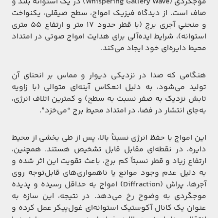
موجگردی (Whispering Gallery Wave) در یک استوانهٔ بلند و
صاف است. از دیدگاه فیزیک امواج، سطح صیقلی، یکنواخت
و منحنیِ آجری برج (با قطر حدود ۱۷ متر و ارتفاع ۵۵ متری
استوانه)، شرایط ایده‌آلی برای هدایت امواج صوتی در امتداد
محیط دایره‌ای خود ایجاد می‌کند.
هنگامی که صدا در نزدیکی دیوار و مماس بر انحنای آن
تولید می‌شود، به دلیل انعکاس آینه‌ای متوالی (با زاویه
تابش نزدیک به صفر نسبت به سطح) و کمترین اتلاف انرژی،
به‌جای انتشار در فضا، در امتداد محیط برج “می‌خزد”.
این امواج با حفظ انرژی نسبتاً بالا، پس از طی بخشی از محیط
دایره، در نقطه‌ای مقابل قابل تشخیص هستند. همچنین،
ارتفاع زیاد و قطر نسبتاً کم برج، باعث تقویت این اثر شده و
به دلیل عدم وجود موانع یا ناهمواری‌های قابل‌توجه روی
آجرها، پراش (Diffraction) امواج به حداقل رسیده و پدیده
موجگردی به وضوح رخ می‌دهد. در نتیجه، این سازه به
عنوان یک کانال آکوستیک استوانه‌ای غول‌پیکر عمل کرده و