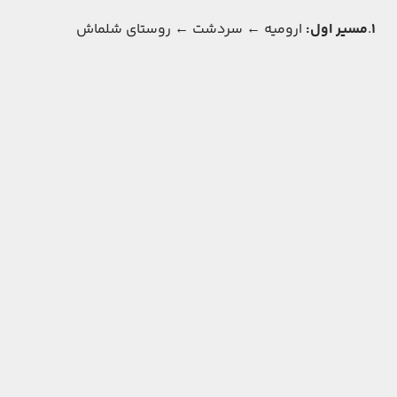
1
.
مسیر اول:
ارومیه ← سردشت ← روستای شلماش