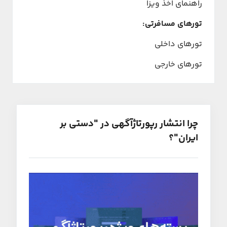
راهنمای اخذ ویزا
تورهای مسافرتی:
تورهای داخلی
تورهای خارجی
چرا انتشار رپورتاژآگهی در "دستی بر
ایران"؟