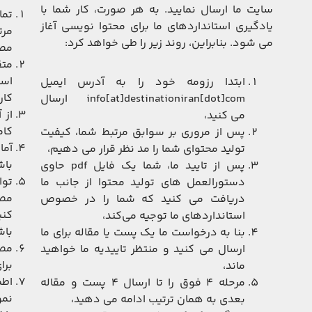
سایت ما ارسال نمایید. به هر صورت، کار شما با
تما
یادگیری استانداردهای ما برای محتوا نویسی آغاز
مرت
می شود. بنابراین، روند زیر را طی خواهد کرد:
مصا
متق
است
ابتدا رزومه خود را به آدرس ایمیل
کار
info[at]destinationiran[dot]com ارسال
از 
می کنید،
کام
پس از مروری بر سوابق مرتبط شما، کیفیت
آما
تولید محتوای شما را مد نظر قرار می دهیم،
باش
پس از تایید ما، شما یک فایل pdf حاوی
توا
دستورالعمل های تولید محتوا از جانب ما
مصا
دریافت می کنید که شما را در خصوص
کنی
استانداردهای ما توجیه می‌کند،
باش
بنا به درخواست ما یک پست یا مقاله برای ما
مصا
ارسال می کنید و منتظر تاییدیه ما خواهید
برا
ماند،
اطم
مرحله ۴ فوق را تا ارسال ۴ پست و مقاله
نمو
بعدی به همان ترتیب ادامه می دهید،