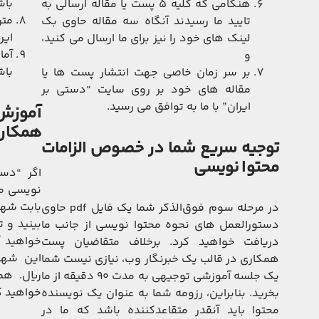
باش
هنگامی که کلیه ۵ پست یا مقاله ارسالی به
متن
تایید ما رسیدند آنگاه سه مقاله حاوی بک
ایر
لینک های خود را نیز برای ما ارسال می کنید،
آما
و
باش
بر سر زمان خاصی جهت انتشار پست ها یا
مقاله های خود بر روی سایت “دستی بر
ایران” با ما به توافق می رسید.
آموزش/
همکار
توجیه سریع شما در خصوص الزامات
محتوا نویسی
اگر “دست
نویسی مو
در مرحله سوم فوق‌الذکر شما یک فایل pdf حاوی
بینید و 
دستورالعمل های نحوه محتوا نویسی از جانب ما
خواهید آ
دریافت خواهید کرد. برخلاف متقاضیان پست
همکاری در قالب یک خبرنگار وب، نیازی نیست شما
ریال. هم
یک جلسه آموزشی توجیهی به مدت ۹۰ دقیقه از ما
خواهید ک
بخرید. بنابراین، رزومه شما به عنوان یک نویسنده
محتوا باید آنقدر متقاعدکننده باشد که ما در