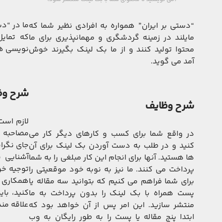
ما در “د
“دستی بر ایران” همواره به افرادی نظیر شما که
که تمایل
مایلند در زمینه گردشگری و مهمانپذیری برای ما
نویسی هم
محتوا تولید کنند و از ما بک لینک بگیرند خوش
آمد می گوید.
شرح وظ
شرح وظایف
لازم است
مصاحبه ب
در واقع شما برای کسب و کارهای دیگر کار می
جای نگرا
کنید و در طلب به دست آوردن بک لینک برای آن
آشنایی ب
ها هستید. آنها برای انجام این کار مبلغی را به شما
توجیه خو
پرداخت می کنند. ما نیز به نوبه خود موقعیتی را
همکاری ب
برای شما فراهم می کنیم که بتوانید سه مقاله یا
کنید، بای
پست همراه با بک لینک را بدون پرداخت به ما
علاقه من
منتشر سازید. این امر پس از آن خواهد بود که
ابتدا پنج مقاله یا پست را به طور رایگان به وب