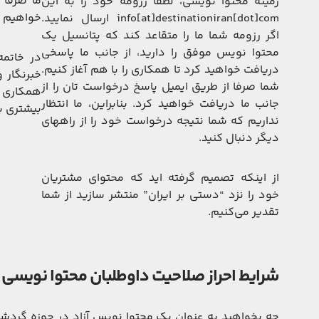
ما صرفاً
زمینه محتوا نویسی، لطفاً رزومه خود را به این
خواهیم د
info[at]destinationiran[dot]com ارسال نمایید.
اگر رزومه شما ما را متقاعد کند که پتانسیل یک
محتوا نویس موفق را دارید، از جانب ما پاسخی
در خاتمه
دریافت خواهید کرد تا همکاری را با هم آغاز کنیم.
خبرنگار 
شما صرفا از طریق ایمیل پاسخ درخواست تان را از
همکاری ن
جانب ما دریافت خواهید کرد. بنابراین، ما انتظار
بیشتری با
نداریم که شما نتیجه درخواست خود را از راههای
دیگر دنبال کنید.
از اینکه تصمیم گرفته اید که محتوای مشتریان
خود را نزد “دستی بر ایران” منتشر سازید از شما
تقدیر می‌کنیم.
شرایط احراز صلاحیت داوطلبان محتوا نویسی
چه بخواهید به عنوان یک محتوا نویس آزاد در حوزه گردشگ