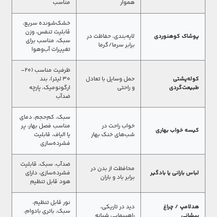
هموار
مناسب
خشک‌شونده سریع،
قابلیت تنفس، وزن
پوشاک کوهنوردی
لایه‌بندی، حفاظت در
سبک، مناسب برای
برابر سرما/گرما
تغییرات آب‌وهوا
ظرفیت مناسب (۲۰–
کوله‌پشتی
حمل وسایل با تعادل
۳۰ لیتر)، بند
طبیعت‌گردی
و راحتی
ارگونومیک، پارچه
ضدآب
سبک، کم‌حجم، دمای
خواب راحت در
مناسب فصل بهار، پر
کیسه خواب بهاری
شب‌های خنک بهار
یا الیاف، قابلیت
فشرده‌سازی
ضدآب، سبک، قابلیت
محافظت از بدن در
لباس بارانی یا بادگیر
فشرده‌سازی، دارای
برابر باد و باران
هود قابل تنظیم
نور قابل تنظیم،
هدلامپ / چراغ
دید در تاریکی،
سبک، باتری بادوام،
پیشانی
راهپیمایی شبانه