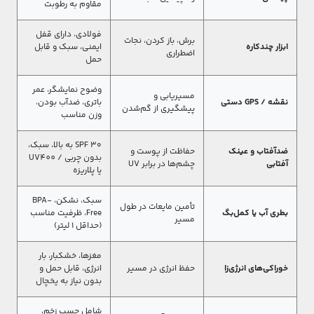
مقاوم به رطوبت
فولادی، دارای قفل
برش، باز کردن، نجات
ابزار چندکاره
ایمنی، سبک و قابل
اضطراری
حمل
وضوح نمایشگر، عمر
مسیر‌یابی و
نقشه / GPS دستی
باتری، ضدآب بودن،
پیشگیری از گم‌شدن
وزن مناسب
SPF ۳۰ به بالا، سبک،
ضدآفتاب و عینک
حفاظت از پوست و
بدون چربی / UV400
آفتابی
چشم‌ها در برابر UV
یا پلاریزه
سبک، نشکن، BPA-
تأمین مایعات در طول
بطری آب یا کمل‌بگ
Free، ظرفیت مناسب
مسیر
(حداقل ۱ لیتر)
مغزها، خشکبار، بار
خوراکی‌های انرژی‌زا
حفظ انرژی در مسیر
انرژی، قابل حمل و
بدون نیاز به یخچال
شامل چسب زخم،