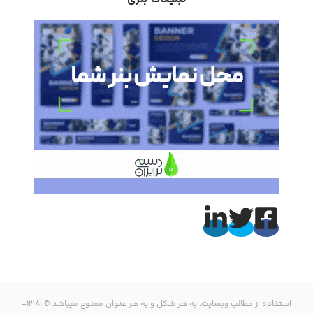
استفاده از مطالب وبسایت، به هر شکل و به هر عنوان ممنوع میباشد © 1381-