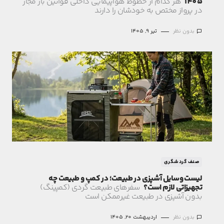
1405
هر کدام از خطوط هواپیمایی داخلی قوانین بار مجاز
در پرواز مختص به خودشان را دارند
بدون نظر
تیر 9, 1405
صنف گردشگری
لیست وسایل آشپزی در طبیعت؛ در کمپ و طبیعت‌ چه
تجهیزاتی لازم است؟
سفرهای طبیعت گردی (کمپینگ)
بدون آشپزی در طبیعت غیرممکن است
بدون نظر
اردیبهشت 20, 1405