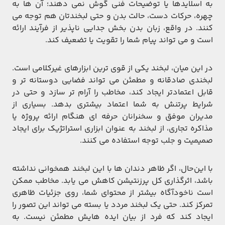
به اسلایدها یا توضیحات فنی گوش نمی ‌دهند؛ آن ‌ها به
چهره، حرکات دست، حالت بدن و حتی لبخندتان هم توجه می‌
کنند. در واقع، زبان بدن بخش جدایی ‌ناپذیر از فرآیند ارائه
است و می ‌تواند پیام شما را تقویت یا تضعیف کند.
در این میان، لبخند یکی از قوی ‌ترین ابزارهای غیرکلامی است.
لبخندی صادقانه و مطمئن می ‌تواند فضایی دوستانه ‌تر و
قابل ‌اعتمادتر ایجاد کند، مخاطب را آرام ‌تر سازد و حتی در
شرایط پرتنش به شما اعتماد بیشتری بدهد. بسیاری از
مدیران موفق و سخنرانان حرفه ‌ای هنگام ارائه پروژه یا
مذاکره تجاری، از لبخند به‌ عنوان ابزاری استراتژیک برای ایجاد
صمیمیت و جلب توجه استفاده می ‌کنند.
با این‌حال، اگر ظاهر دندان ‌ها با این لبخند همخوانی نداشته
باشد، اثرگذاری کل پرزنتیشن کاهش می ‌یابد. مخاطب ممکن
است ناخودآگاه بیشتر از محتوای شما، روی جزئیات ظاهری
تمرکز کند. حتی یک لبخند مردد یا بسته می‌ تواند این تصور را
ایجاد کند که فرد از بیان ایده‌ هایش مطمئن نیست. به