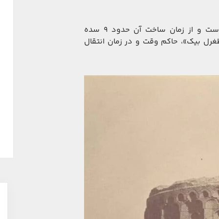
این بنای تاریخیِ باشکوه، متعلق به دوره‌ی سلجوقیان است و از زمان ساخت آن حدود 9 سده
طغرل بیک»، حاکم وقت و در زمان انتقال