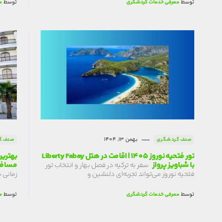
توسط
معرفی خدمات گردشگری
توسط
م
بهمن 13, 1404
صنف گردشگری
صنف گ
تور فتحیه نوروز 1405 | اقامت در هتل Liberty Fabay
با شباویز پرواز
مسافر
سفر به ترکیه در فصل بهار و انتخاب تور
فتحیه نوروز می‌تواند تجربه‌ای دلنشین و
زمانی 
توسط
معرفی خدمات گردشگری
توسط
م