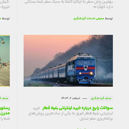
بهترین زمان سفر به ایتالیا کاملاً به سبک سفر شما بستگی
کیش ف
دارد کهآیا به
جزیره ب
توسط
معرفی خدمات گردشگری
توسط
م
اسفند 2, 1404
صنف گردشگری
صنف گ
سوالات رایج درباره خرید اینترنتی بلیط قطار
رستورا
خرید
مدرن
اینترنتی بلیط قطار امروز به یکی از ساده‌ترین روش‌های
برنامه‌ریزی سفر تبدیل
شما را 