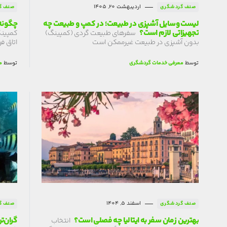
اردیبهشت 20, 1405
صنف گردشگری
صنف گ
لیست وسایل آشپزی در طبیعت؛ در کمپ و طبیعت‌ چه
چگونه 
تجهیزاتی لازم است؟
سفرهای طبیعت گردی (کمپینگ)
کمپینگ
بدون آشپزی در طبیعت غیرممکن است
اتاق فر
توسط
معرفی خدمات گردشگری
توسط
م
اسفند 5, 1404
صنف گردشگری
صنف گ
بهترین زمان سفر به ایتالیا چه فصلی است؟
گران‌ت
انتخاب